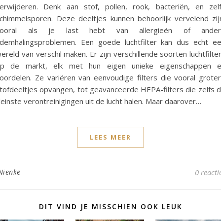
erwijderen. Denk aan stof, pollen, rook, bacteriën, en zel
chimmelsporen. Deze deeltjes kunnen behoorlijk vervelend zij
vooral als je last hebt van allergieën of ander
demhalingsproblemen. Een goede luchtfilter kan dus echt e
ereld van verschil maken. Er zijn verschillende soorten luchtfilte
p de markt, elk met hun eigen unieke eigenschappen 
oordelen. Ze variëren van eenvoudige filters die vooral grote
tofdeeltjes opvangen, tot geavanceerde HEPA-filters die zelfs 
leinste verontreinigingen uit de lucht halen. Maar daarover…
LEES MEER
Nienke
0 reacti
DIT VIND JE MISSCHIEN OOK LEUK