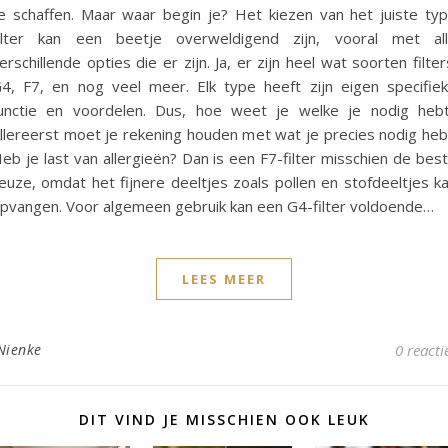
e schaffen. Maar waar begin je? Het kiezen van het juiste ty
ilter kan een beetje overweldigend zijn, vooral met al
erschillende opties die er zijn. Ja, er zijn heel wat soorten filter
4, F7, en nog veel meer. Elk type heeft zijn eigen specifie
unctie en voordelen. Dus, hoe weet je welke je nodig heb
llereerst moet je rekening houden met wat je precies nodig heb
eb je last van allergieën? Dan is een F7-filter misschien de bes
euze, omdat het fijnere deeltjes zoals pollen en stofdeeltjes k
pvangen. Voor algemeen gebruik kan een G4-filter voldoende…
LEES MEER
Nienke
0 reacti
DIT VIND JE MISSCHIEN OOK LEUK