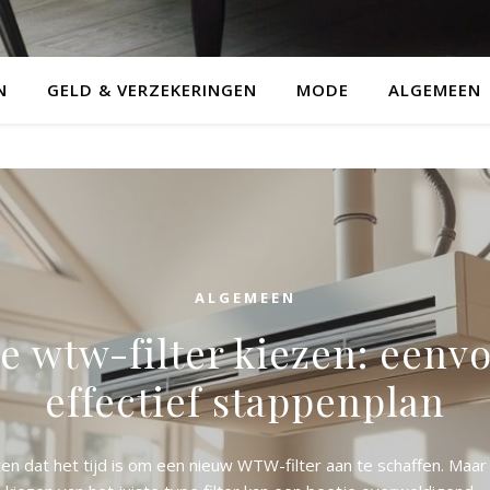
N
GELD & VERZEKERINGEN
MODE
ALGEMEEN
ALGEMEEN
te wtw-filter kiezen: eenv
effectief stappenplan
ten dat het tijd is om een nieuw WTW-filter aan te schaffen. Maar