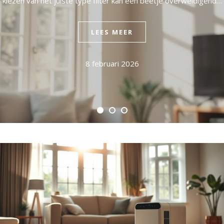
kiezen van het juiste type filter kan een beetje overweldigend…
LEES MEER
8 februari 2026