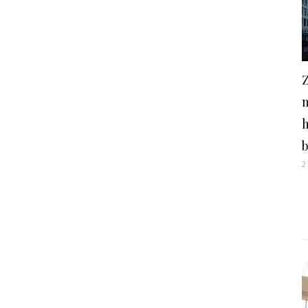
Z
h
2