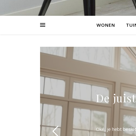
WONEN
TUI
De juis
Oké, je hebt beslo