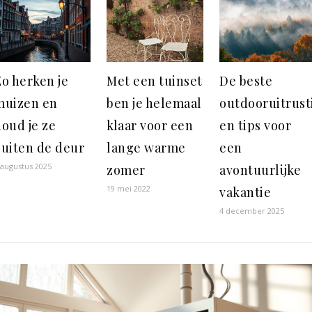
o herken je
Met een tuinset
De beste
muizen en
ben je helemaal
outdooruitrust
oud je ze
klaar voor een
en tips voor
buiten de deur
lange warme
een
 augustus 2025
zomer
avontuurlijke
19 mei 2022
vakantie
4 december 2025