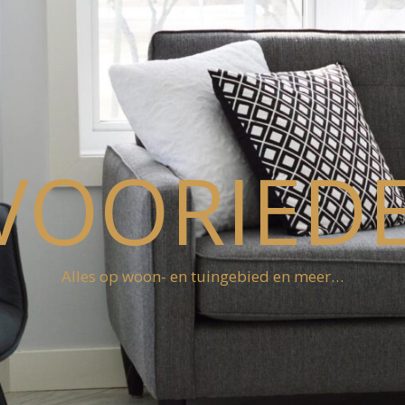
VOORIEDE
Alles op woon- en tuingebied en meer…