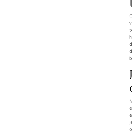
O
v
t
h
d
d
b
M
e
e
j
o