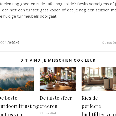
toelen nog goed en is de tafel nog solide? Beslis vervolgens of 
l dan niet een tuinset gaat kopen of dat je nog een seizoen m
e huidige tuinmeubels doorgaat.
Door
Nienke
0 reacti
DIT VIND JE MISSCHIEN OOK LEUK
De beste
De juiste sfeer
Kies de
outdooruitrusting
creëren
perfecte
23 mei 2024
n tips voor
luchtfilter voo