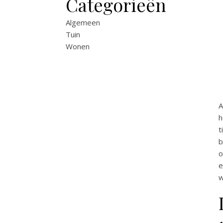
Categorieën
Algemeen
Tuin
Wonen
A
h
t
b
o
e
w