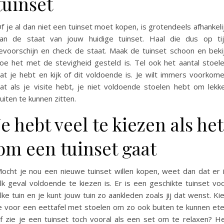
tuinset
f je al dan niet een tuinset moet kopen, is grotendeels afhankeli
an de staat van jouw huidige tuinset. Haal die dus op ti
evoorschijn en check de staat. Maak de tuinset schoon en beki
oe het met de stevigheid gesteld is. Tel ook het aantal stoel
at je hebt en kijk of dit voldoende is. Je wilt immers voorkom
at als je visite hebt, je niet voldoende stoelen hebt om lekk
uiten te kunnen zitten.
Je hebt veel te kiezen als het
om een tuinset gaat
ocht je nou een nieuwe tuinset willen kopen, weet dan dat er 
lk geval voldoende te kiezen is. Er is een geschikte tuinset vo
lke tuin en je kunt jouw tuin zo aankleden zoals jij dat wenst. Ki
e voor een eettafel met stoelen om zo ook buiten te kunnen et
f zie je een tuinset toch vooral als een set om te relaxen? H