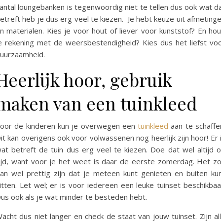
antal loungebanken is tegenwoordig niet te tellen dus ook wat d
etreft heb je dus erg veel te kiezen. Je hebt keuze uit afmeting
n materialen. Kies je voor hout of liever voor kunststof? En ho
e rekening met de weersbestendigheid? Kies dus het liefst vo
uurzaamheid.
Heerlijk hoor, gebruik
maken van een tuinkleed
oor de kinderen kun je overwegen een
tuinkleed
aan te schaffe
it kan overigens ook voor volwassenen nog heerlijk zijn hoor! Er 
at betreft de tuin dus erg veel te kiezen. Doe dat wel altijd 
ijd, want voor je het weet is daar de eerste zomerdag. Het z
an wel prettig zijn dat je meteen kunt genieten en buiten ku
itten. Let wel; er is voor iedereen een leuke tuinset beschikbaa
us ook als je wat minder te besteden hebt.
acht dus niet langer en check de staat van jouw tuinset. Zijn al