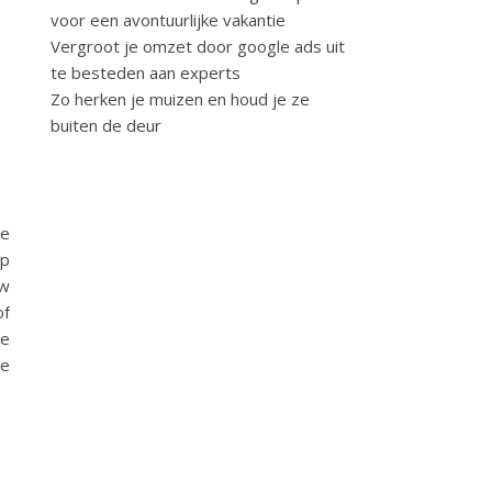
voor een avontuurlijke vakantie
Vergroot je omzet door google ads uit
te besteden aan experts
Zo herken je muizen en houd je ze
buiten de deur
de
op
uw
f
je
ve